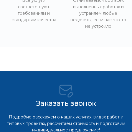
Все услуги
Отчитываемся обо всех
соответствуют
выполненных работах и
требованиям и
устраняем любые
стандартам качества
недочеты, если вас что-то
не устроило
Заказать звонок
Подробно расскажем о наших услугах, видах работ и
типовых проектах, рассчитаем стоимость и подготовим
индивидуальное предложение!