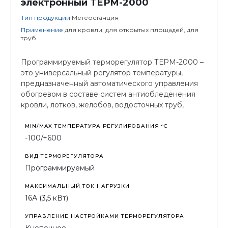
электронный ТЕРМ-2000
Тип продукции
Метеостанция
Применение
для кровли, для открытых площадей, для
труб
Программируемый терморегулятор ТЕРМ-2000 –
это универсальный регулятор температуры,
предназначенный автоматического управления
обогревом в составе систем антиобледенения
кровли, лотков, желобов, водосточных труб,
дорожек, пандусов, ступеней и т.п. с целью
очистки их поверхностей от
MIN/MAX ТЕМПЕРАТУРА РЕГУЛИРОВАНИЯ °С
атмосферных осадков и предотвращения
-100/+600
образования наледи.
ВИД ТЕРМОРЕГУЛЯТОРА
Программируемый
МАКСИМАЛЬНЫЙ ТОК НАГРУЗКИ
16А (3,5 кВт)
УПРАВЛЕНИЕ НАСТРОЙКАМИ ТЕРМОРЕГУЛЯТОРА