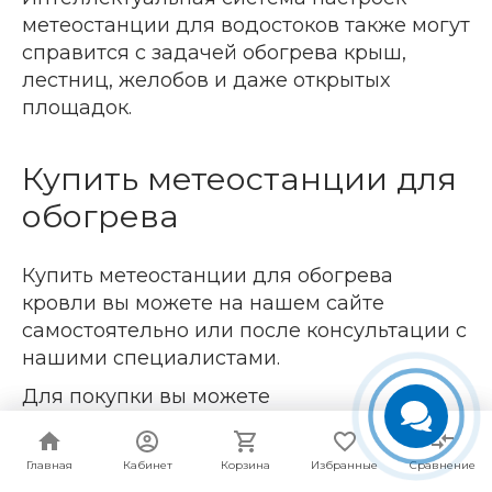
метеостанции для водостоков также могут
справится с задачей обогрева крыш,
лестниц, желобов и даже открытых
площадок.
Купить метеостанции для
обогрева
Купить метеостанции для обогрева
кровли вы можете на нашем сайте
самостоятельно или после консультации с
нашими специалистами.
Для покупки вы можете
зарегистрироваться в интернет-магазине
или поместить необходимый вам товар в
Главная
Главная
Кабинет
Кабинет
Корзина
Корзина
Избранные
Избранные
Сравнение
Сравнение
«корзину» и оформить заказ.