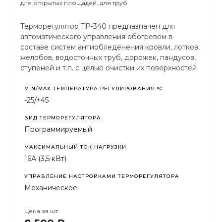
для открытых площадей, для труб
Терморегулятор ТР-340 предназначен для
автоматического управления обогревом в
составе систем антиобледенения кровли, лотков,
желобов, водосточных труб, дорожек, пандусов,
ступеней и т.п. с целью очистки их поверхностей
от атмосферных осадков и предотвращения
образования наледи.
MIN/MAX ТЕМПЕРАТУРА РЕГУЛИРОВАНИЯ °С
-25/+45
ВИД ТЕРМОРЕГУЛЯТОРА
Программируемый
МАКСИМАЛЬНЫЙ ТОК НАГРУЗКИ
16А (3,5 кВт)
УПРАВЛЕНИЕ НАСТРОЙКАМИ ТЕРМОРЕГУЛЯТОРА
Механическое
Цена за
шт