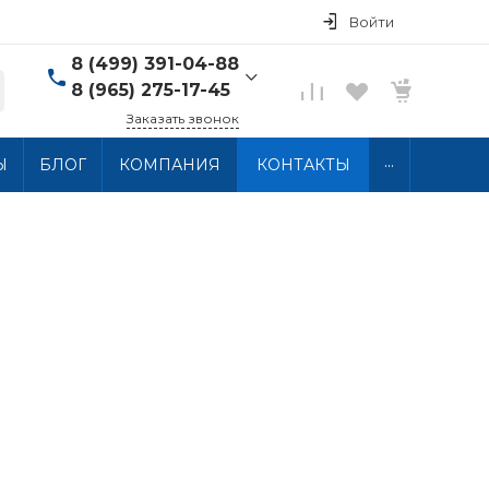
Войти
8 (499) 391-04-88
8 (965) 275-17-45
Заказать звонок
8 (499) 391-04-88
...
Ы
БЛОГ
КОМПАНИЯ
КОНТАКТЫ
г. Москва, ул.
Хлобыстова 15, 2 этаж
Пн-Пт: 10:00-18:00 Сб-
Вс: Выходной
info@thermocabel.ru