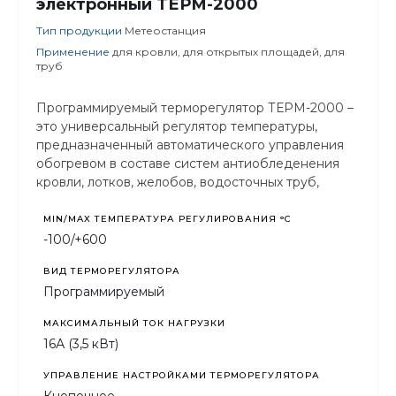
электронный ТЕРМ-2000
Тип продукции
Метеостанция
Применение
для кровли, для открытых площадей, для
труб
Программируемый терморегулятор ТЕРМ-2000 –
это универсальный регулятор температуры,
предназначенный автоматического управления
обогревом в составе систем антиобледенения
кровли, лотков, желобов, водосточных труб,
дорожек, пандусов, ступеней и т.п. с целью
очистки их поверхностей от
MIN/MAX ТЕМПЕРАТУРА РЕГУЛИРОВАНИЯ °С
атмосферных осадков и предотвращения
-100/+600
образования наледи.
ВИД ТЕРМОРЕГУЛЯТОРА
Программируемый
МАКСИМАЛЬНЫЙ ТОК НАГРУЗКИ
16А (3,5 кВт)
УПРАВЛЕНИЕ НАСТРОЙКАМИ ТЕРМОРЕГУЛЯТОРА