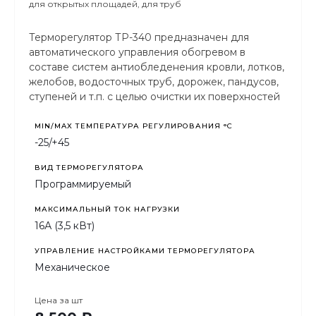
для открытых площадей, для труб
Терморегулятор ТР-340 предназначен для
автоматического управления обогревом в
составе систем антиобледенения кровли, лотков,
желобов, водосточных труб, дорожек, пандусов,
ступеней и т.п. с целью очистки их поверхностей
от атмосферных осадков и предотвращения
образования наледи.
MIN/MAX ТЕМПЕРАТУРА РЕГУЛИРОВАНИЯ °С
-25/+45
ВИД ТЕРМОРЕГУЛЯТОРА
Программируемый
МАКСИМАЛЬНЫЙ ТОК НАГРУЗКИ
16А (3,5 кВт)
УПРАВЛЕНИЕ НАСТРОЙКАМИ ТЕРМОРЕГУЛЯТОРА
Механическое
Цена за
шт