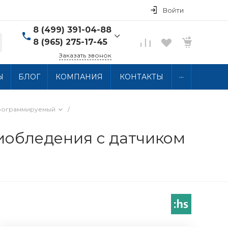
Войти
8 (499) 391-04-88
8 (965) 275-17-45
Заказать звонок
8 (499) 391-04-88
...
Ы
БЛОГ
КОМПАНИЯ
КОНТАКТЫ
г. Москва, ул.
Хлобыстова 15, 2 этаж
Пн-Пт: 10:00-18:00 Сб-
Вс: Выходной
рограммируемый
/
info@thermocabel.ru
тиобледения с датчиком