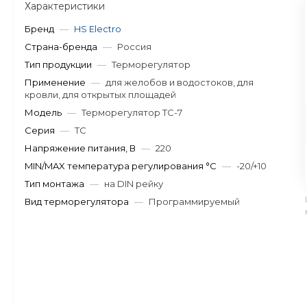
Характеристики
Бренд
—
HS Electro
Страна-бренда
—
Россия
Тип продукции
—
Терморегулятор
Применение
—
для желобов и водостоков, для
кровли, для открытых площадей
Модель
—
Терморегулятор ТС-7
Серия
—
ТС
Напряжение питания, В
—
220
MIN/MAX температура регулирования °С
—
-20/+10
Тип монтажа
—
на DIN рейку
Вид терморегулятора
—
Программируемый