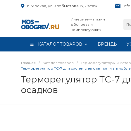
г. Москва, ул. Хлобыстова 15, 2 этаж
inf
Интернет-магазин
обогрева и
комплектующих
КАТАЛОГ ТОВАРОВ
БРЕНДЫ
У
Главная
/
Каталог товаров
/
Терморегуляторы и метео
Терморегулятор ТС-7 для систем снеготаяния и антиобле
Терморегулятор ТС-7 д
осадков