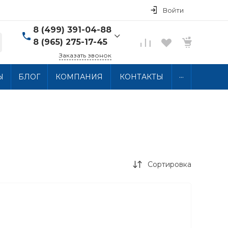
Войти
8 (499) 391-04-88
8 (965) 275-17-45
Заказать звонок
8 (499) 391-04-88
...
Ы
БЛОГ
КОМПАНИЯ
КОНТАКТЫ
г. Москва, ул.
Хлобыстова 15, 2 этаж
Пн-Пт: 10:00-18:00 Сб-
Вс: Выходной
info@thermocabel.ru
Сортировка