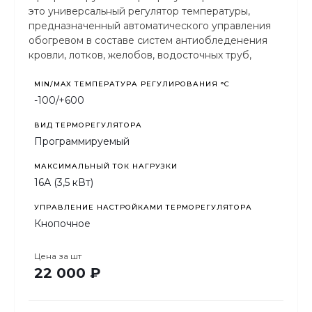
это универсальный регулятор температуры,
предназначенный автоматического управления
обогревом в составе систем антиобледенения
кровли, лотков, желобов, водосточных труб,
дорожек, пандусов, ступеней и т.п. с целью
очистки их поверхностей от
MIN/MAX ТЕМПЕРАТУРА РЕГУЛИРОВАНИЯ °С
атмосферных осадков и предотвращения
-100/+600
образования наледи.
ВИД ТЕРМОРЕГУЛЯТОРА
Программируемый
МАКСИМАЛЬНЫЙ ТОК НАГРУЗКИ
16А (3,5 кВт)
УПРАВЛЕНИЕ НАСТРОЙКАМИ ТЕРМОРЕГУЛЯТОРА
Кнопочное
Цена за
шт
22 000 ₽