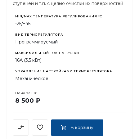
ступеней и т.п. с целью очистки их поверхностей
от атмосферных осадков и предотвращения
образования наледи.
MIN/MAX ТЕМПЕРАТУРА РЕГУЛИРОВАНИЯ °С
-25/+45
ВИД ТЕРМОРЕГУЛЯТОРА
Программируемый
МАКСИМАЛЬНЫЙ ТОК НАГРУЗКИ
16А (3,5 кВт)
УПРАВЛЕНИЕ НАСТРОЙКАМИ ТЕРМОРЕГУЛЯТОРА
Механическое
Цена за
шт
8 500 ₽
В корзину