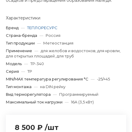
осадков и предотвращения образования наледи.
Характеристики
Бренд
—
ТЕПЛОРЕСУРС
Страна-бренда
—
Россия
Тип продукции
—
Метеостанция
Применение
—
для желобов и водостоков, для кровли,
для открытых площадей, для труб
Модель
—
ТР-340
Серия
—
ТР
MIN/MAX температура регулирования °С
—
-25/+45
Тип монтажа
—
на DIN рейку
Вид терморегулятора
—
Программируемый
Максимальный ток нагрузки
—
16А (3,5 кВт)
8 500 ₽
/
шт