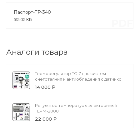
Паспорт-ТР-340
515.05 КБ
PDF
Аналоги товара
Терморегулятор ТС-7 для систем
снеготаяния и антиобледения с датчиком
осадков
14 000 ₽
Регулятор температуры электронный
ТЕРМ-2000
22 000 ₽