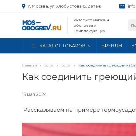
г. Москва, ул. Хлобыстова 15, 2 этаж
inf
Интернет-магазин
обогрева и
комплектующих
КАТАЛОГ ТОВАРОВ
БРЕНДЫ
У
Главная
/
Блог
/
Блог
/
Как соединить греющий кабе
Как соединить греющий
15 мая 2024
Рассказываем на примере термоусадо