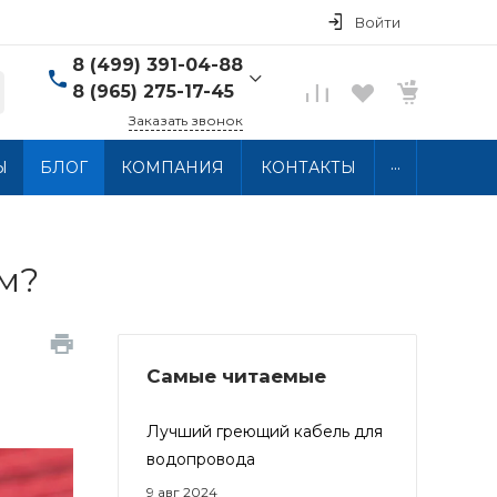
Войти
8 (499) 391-04-88
8 (965) 275-17-45
Заказать звонок
8 (499) 391-04-88
...
Ы
БЛОГ
КОМПАНИЯ
КОНТАКТЫ
г. Москва, ул.
Хлобыстова 15, 2 этаж
Пн-Пт: 10:00-18:00 Сб-
Вс: Выходной
info@thermocabel.ru
м?
Самые читаемые
Лучший греющий кабель для
водопровода
9 авг 2024