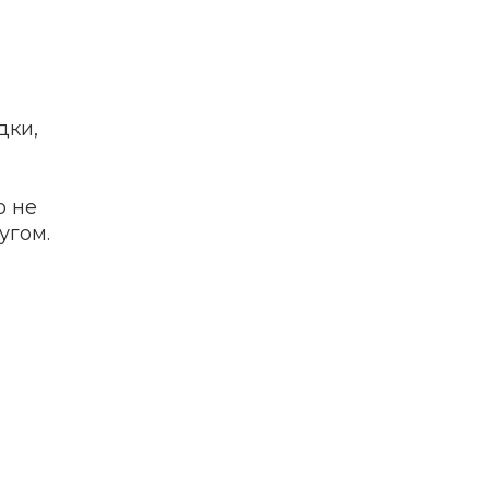
дки,
о не
угом.