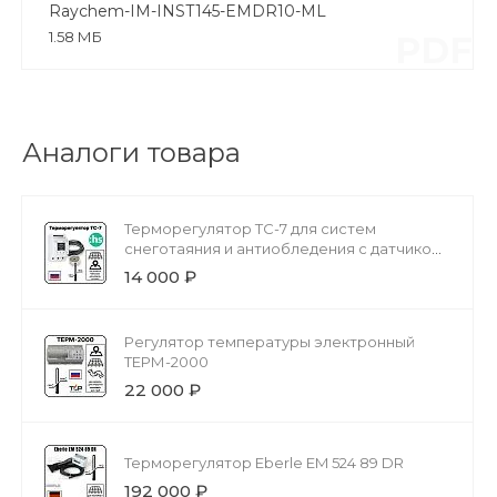
Raychem-IM-INST145-EMDR10-ML
1.58 МБ
PDF
Аналоги товара
Терморегулятор ТС-7 для систем
снеготаяния и антиобледения с датчиком
осадков
14 000 ₽
Регулятор температуры электронный
ТЕРМ-2000
22 000 ₽
Терморегулятор Eberle EM 524 89 DR
192 000 ₽