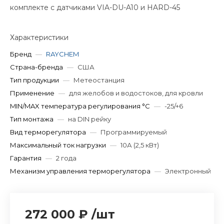
комплекте с датчиками VIA-DU-A10 и HARD-45
Характеристики
Бренд
—
RAYCHEM
Страна-бренда
—
США
Тип продукции
—
Метеостанция
Применение
—
для желобов и водостоков, для кровли
MIN/MAX температура регулирования °С
—
-25/+6
Тип монтажа
—
на DIN рейку
Вид терморегулятора
—
Программируемый
Максимальный ток нагрузки
—
10А (2,5 кВт)
Гарантия
—
2 года
Механизм управления терморегулятора
—
Электронный
272 000 ₽
/
шт