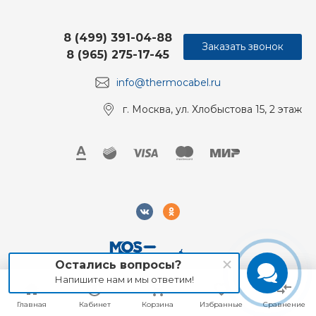
8 (499) 391-04-88
Заказать звонок
8 (965) 275-17-45
info@thermocabel.ru
г. Москва, ул. Хлобыстова 15, 2 этаж
Остались вопросы?
Напишите нам и мы ответим!
2018-2026 Mos-Obogrev.ru, Все права защищены
Главная
Главная
Кабинет
Кабинет
Корзина
Корзина
Избранные
Избранные
Сравнение
Сравнение