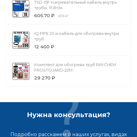
TSD-15F Нагревательный кабель внутрь
трубы, 15 Вт/м
605.70 ₽
673 ₽
IQ PIPE 20 м кабель для обогрева внутри
труб
12 400 ₽
Комплект для обогрева труб RAYCHEM
FROSTGUARD-22M
29 270 ₽
Нужна консультация?
Подробно расскажем о наших услугах, видах