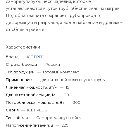
саморегулирующиеся изделия, которые
устанавливаются внутрь труб, обеспечивая их нагрев.
Подобная защита сохраняет трубопровод от
деформации и разрывов, а водоснабжение и дренаж –
от сбоев в работе.
Характеристики
Бренд
—
ICE FREE
Страна-бренда
—
Россия
Тип продукции
—
Готовый комплект
Применение
—
для питьевой воды внутрь трубы
Линейная мощность, Вт/м
—
15
Длина готовой секции, М
—
20
Потребляемая мощность, Вт
—
300
Серия
—
ICE FREE S
Тип кабеля
—
Саморегулирующийся
Напряжение питания, В
—
220