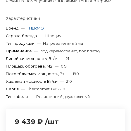
нежилых помещениях с высокими теплопотерями.
Характеристики
Бренд
—
THERMO
Страна-бренда
—
Швеция
Тип продукции
—
Нагревательный мат
Применение
—
под керамогранит, под плитку
Линейная мощность, Вт/м
—
21
Площадь обогрева, М2
—
0,9
Потребляемая мощность, Вт
—
190
Удельная мощность Вт/м²
—
210
Серия
—
Thermomat TVK-210
Тип кабеля
—
Резистивный двухжильный
9 439 ₽
/
шт