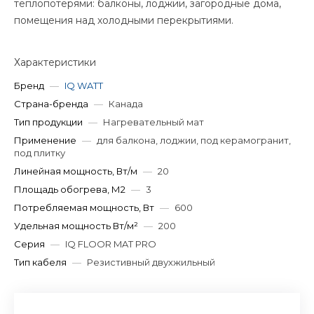
теплопотерями: балконы, лоджии, загородные дома,
помещения над холодными перекрытиями.
Характеристики
Бренд
—
IQ WATT
Страна-бренда
—
Канада
Тип продукции
—
Нагревательный мат
Применение
—
для балкона, лоджии, под керамогранит,
под плитку
Линейная мощность, Вт/м
—
20
Площадь обогрева, М2
—
3
Потребляемая мощность, Вт
—
600
Удельная мощность Вт/м²
—
200
Серия
—
IQ FLOOR MAT PRO
Тип кабеля
—
Резистивный двухжильный