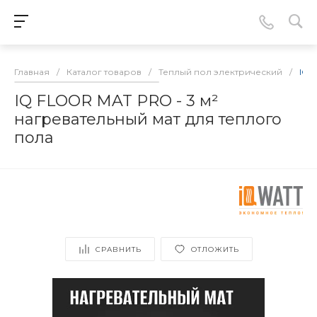
Главная
/
Каталог товаров
/
Теплый пол электрический
/
IQ 
IQ FLOOR MAT PRO - 3 м²
нагревательный мат для теплого
пола
СРАВНИТЬ
ОТЛОЖИТЬ