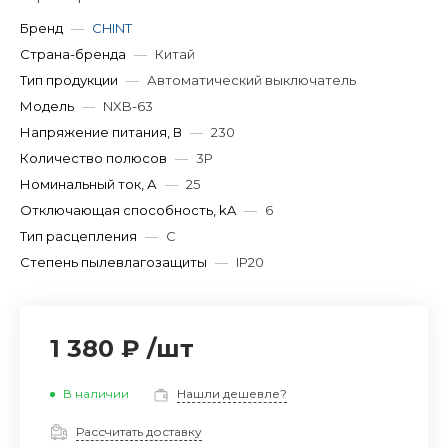
Бренд
—
CHINT
Страна-бренда
—
Китай
Тип продукции
—
Автоматический выключатель
Модель
—
NXB-63
Напряжение питания, В
—
230
Количество полюсов
—
3P
Номинальный ток, А
—
25
Отключающая способность, kA
—
6
Тип расцепления
—
C
Степень пылевлагозащиты
—
IP20
1 380 ₽
/
шт
В наличии
Нашли дешевле?
Рассчитать доставку