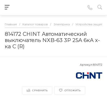
Главная
/
Каталог товаров
/
Электрика
/
Устройства защиты
814172 CHINT Автоматический
выключатель NXB-63 3P 25А 6кА х-
ка C (R)
Артикул
814172
СРАВНИТЬ
ОТЛОЖИТЬ