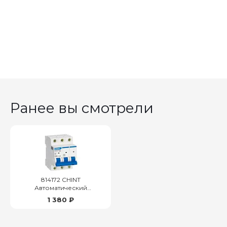
Ранее вы смотрели
814172 CHINT
Автоматический
выключатель NXB-63 3P 25А
1 380 ₽
6кА х-ка C (R)