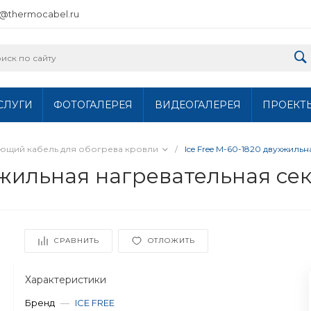
o@thermocabel.ru
СЛУГИ
ФОТОГАЛЕРЕЯ
ВИДЕОГАЛЕРЕЯ
ПРОЕКТ
ющий кабель для обогрева кровли
/
Ice Free М-60-1820 двухжиль
хжильная нагревательная се
СРАВНИТЬ
ОТЛОЖИТЬ
Характеристики
Бренд
—
ICE FREE