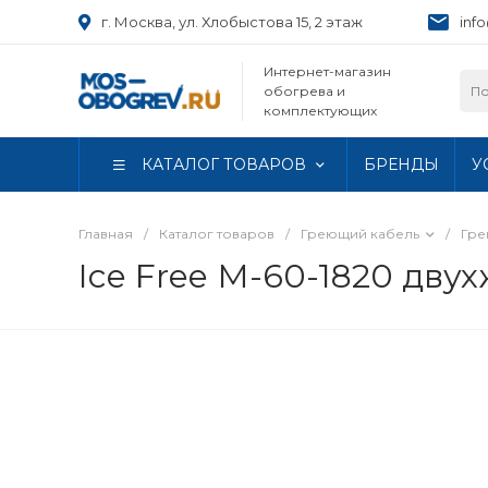
г. Москва, ул. Хлобыстова 15, 2 этаж
inf
Интернет-магазин
обогрева и
комплектующих
КАТАЛОГ ТОВАРОВ
БРЕНДЫ
У
Главная
/
Каталог товаров
/
Греющий кабель
/
Гре
Ice Free М-60-1820 дву