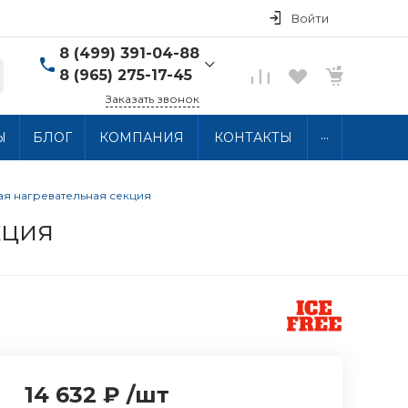
Войти
8 (499) 391-04-88
8 (965) 275-17-45
Заказать звонок
8 (499) 391-04-88
...
Ы
БЛОГ
КОМПАНИЯ
КОНТАКТЫ
г. Москва, ул.
Хлобыстова 15, 2 этаж
Пн-Пт: 10:00-18:00 Сб-
Вс: Выходной
ная нагревательная секция
info@thermocabel.ru
кция
14 632 ₽
/
шт