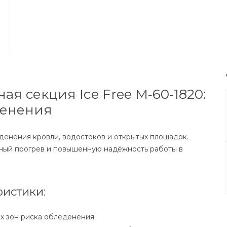
я секция Ice Free М‑60‑1820:
денения
енения кровли, водостоков и открытых площадок.
ный прогрев и повышенную надёжность работы в
истики:
х зон риска обледенения.