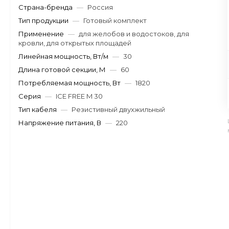
Страна-бренда
—
Россия
Тип продукции
—
Готовый комплект
Применение
—
для желобов и водостоков, для
кровли, для открытых площадей
Линейная мощность, Вт/м
—
30
Длина готовой секции, М
—
60
Потребляемая мощность, Вт
—
1820
Серия
—
ICE FREE M 30
Тип кабеля
—
Резистивный двухжильный
Напряжение питания, В
—
220