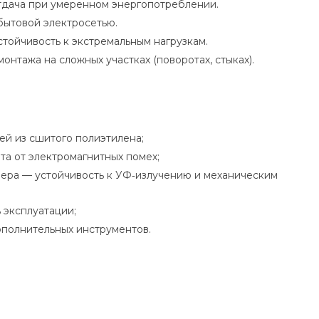
тдача при умеренном энергопотреблении.
бытовой электросетью.
тойчивость к экстремальным нагрузкам.
онтажа на сложных участках (поворотах, стыках).
ей из сшитого полиэтилена;
а от электромагнитных помех;
мера — устойчивость к УФ‑излучению и механическим
 эксплуатации;
ополнительных инструментов.