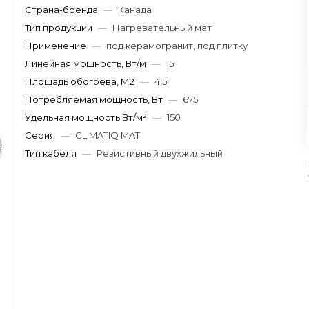
Страна-бренда
—
Канада
Тип продукции
—
Нагревательный мат
Применение
—
под керамогранит, под плитку
Линейная мощность, Вт/м
—
15
Площадь обогрева, М2
—
4,5
Потребляемая мощность, Вт
—
675
Удельная мощность Вт/м²
—
150
Серия
—
CLIMATIQ MAT
Тип кабеля
—
Резистивный двухжильный