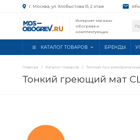
г. Москва, ул. Хлобыстова 15, 2 этаж
inf
Интернет-магазин
обогрева и
комплектующих
КАТАЛОГ ТОВАРОВ
БРЕНДЫ
У
Главная
/
Каталог товаров
/
Теплый пол электрически
Тонкий греющий мат CL