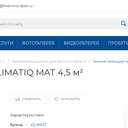
o@thermocabel.ru
СЛУГИ
ФОТОГАЛЕРЕЯ
ВИДЕОГАЛЕРЕЯ
ПРОЕКТ
й
/
Нагревательный мат для теплого пола
/
Тонкий греющий ма
IMATIQ MAT 4,5 м²
СРАВНИТЬ
ОТЛОЖИТЬ
Характеристики
Бренд
—
IQ WATT