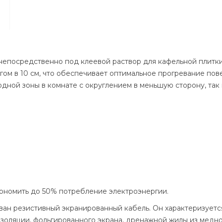
непосредственно под клеевой раствор для кафельной плитки
ом в 10 см, что обеспечивает оптимальное прогревание пов
дной зоны в комнате с округлением в меньшую сторону, так 
кономить до 50% потребление электроэнергии.
ован резистивный экранированный кабель. Он характеризует
 изоляции, фольгированного экрана, дренажной жилы из медн