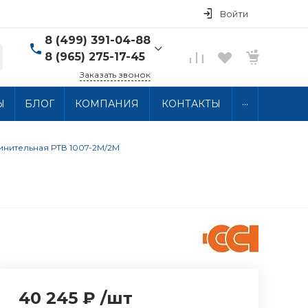
Войти
8 (499) 391-04-88
8 (965) 275-17-45
Заказать звонок
8 (499) 391-04-88
...
Ы
БЛОГ
КОМПАНИЯ
КОНТАКТЫ
г. Москва, ул.
Хлобыстова 15, 2 этаж
Пн-Пт: 10:00-18:00 Сб-
Вс: Выходной
нительная РТВ 1007-2М/2М
info@thermocabel.ru
40 245 ₽
/
шт