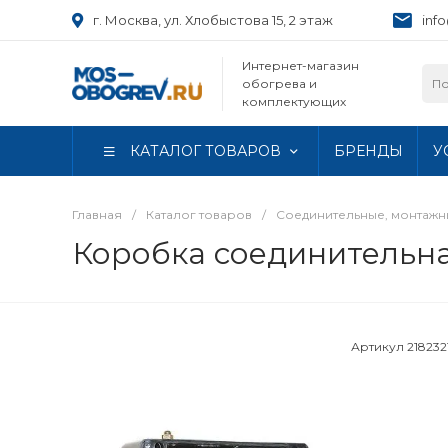
г. Москва, ул. Хлобыстова 15, 2 этаж
inf
Интернет-магазин
обогрева и
комплектующих
КАТАЛОГ ТОВАРОВ
БРЕНДЫ
У
Главная
/
Каталог товаров
/
Соединительные, монтаж
Коробка соединительн
Артикул
218232