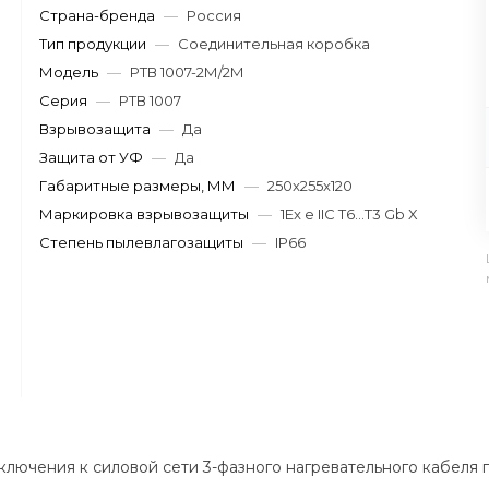
Страна-бренда
—
Россия
Тип продукции
—
Соединительная коробка
Модель
—
РТВ 1007-2М/2М
Серия
—
РТВ 1007
Взрывозащита
—
Да
Защита от УФ
—
Да
Габаритные размеры, ММ
—
250x255x120
Маркировка взрывозащиты
—
1Ex e IIC T6...T3 Gb X
Степень пылевлагозащиты
—
IP66
лючения к силовой сети 3-фазного нагревательного кабеля