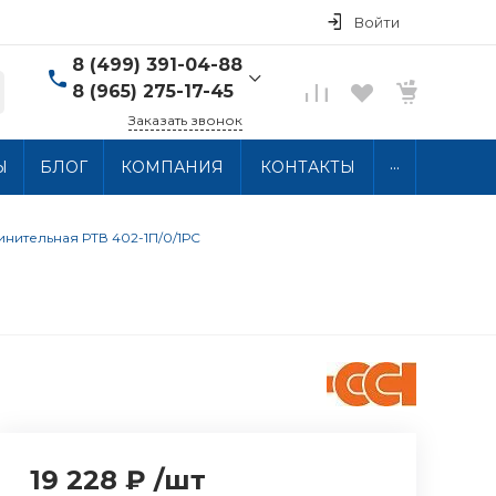
Войти
8 (499) 391-04-88
8 (965) 275-17-45
Заказать звонок
8 (499) 391-04-88
...
Ы
БЛОГ
КОМПАНИЯ
КОНТАКТЫ
г. Москва, ул.
Хлобыстова 15, 2 этаж
Пн-Пт: 10:00-18:00 Сб-
Вс: Выходной
нительная РТВ 402-1П/0/1РС
info@thermocabel.ru
19 228 ₽
/
шт