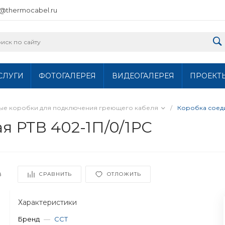
o@thermocabel.ru
СЛУГИ
ФОТОГАЛЕРЕЯ
ВИДЕОГАЛЕРЕЯ
ПРОЕКТ
ные коробки для подключения греющего кабеля
/
Коробка соеди
я РТВ 402-1П/0/1РС
8
СРАВНИТЬ
ОТЛОЖИТЬ
Характеристики
Бренд
—
ССТ