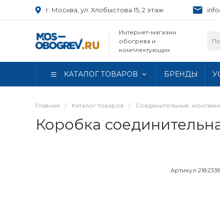
г. Москва, ул. Хлобыстова 15, 2 этаж
inf
Интернет-магазин
обогрева и
комплектующих
КАТАЛОГ ТОВАРОВ
БРЕНДЫ
У
Главная
/
Каталог товаров
/
Соединительные, монтаж
Коробка соединительна
Артикул
218233