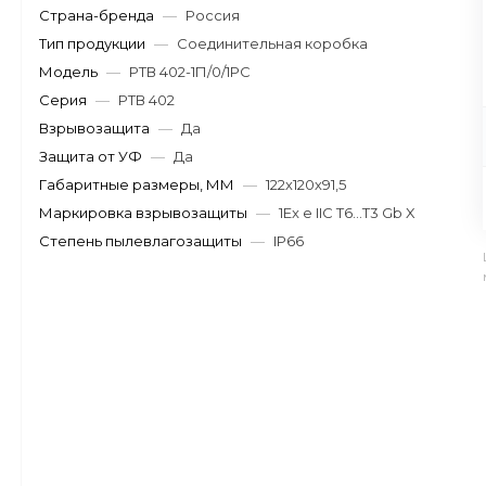
Страна-бренда
—
Россия
Тип продукции
—
Соединительная коробка
Модель
—
РТВ 402-1П/0/1РС
Серия
—
РТВ 402
Взрывозащита
—
Да
Защита от УФ
—
Да
Габаритные размеры, ММ
—
122х120х91,5
Маркировка взрывозащиты
—
1Ex e IIC T6...T3 Gb X
Степень пылевлагозащиты
—
IP66