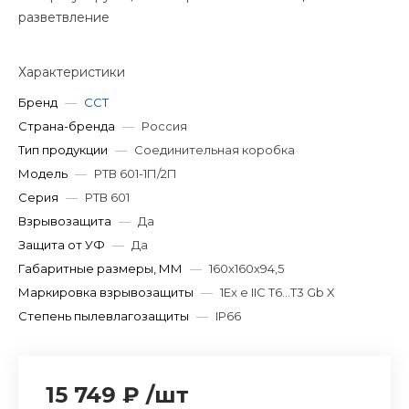
разветвление
Характеристики
Бренд
—
ССТ
Страна-бренда
—
Россия
Тип продукции
—
Соединительная коробка
Модель
—
РТВ 601-1П/2П
Серия
—
РТВ 601
Взрывозащита
—
Да
Защита от УФ
—
Да
Габаритные размеры, ММ
—
160х160х94,5
Маркировка взрывозащиты
—
1Ex e IIC T6...T3 Gb X
Степень пылевлагозащиты
—
IP66
15 749 ₽
/
шт