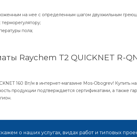
 уложенным на нее с определенным шагом двухжильным греющ
 терморегулятору;
пературы пола;
аты Raychem T2 QUICKNET R-QN-
KNET 160 Вт/м в интернет-магазине Mos-Obogrev! Купить на
ость продукции подтверждается сертификатами, а также гар
гион.
кажем о наших услугах, видах работ и типовых проек