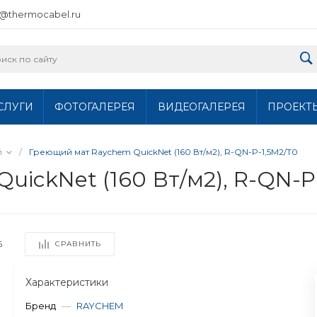
o@thermocabel.ru
СЛУГИ
ФОТОГАЛЕРЕЯ
ВИДЕОГАЛЕРЕЯ
ПРОЕКТ
й
/
Греющий мат Raychem QuickNet (160 Вт/м2), R-QN-P-1,5M2/T0
ickNet (160 Вт/м2), R-QN-P
5
СРАВНИТЬ
Характеристики
Бренд
—
RAYCHEM