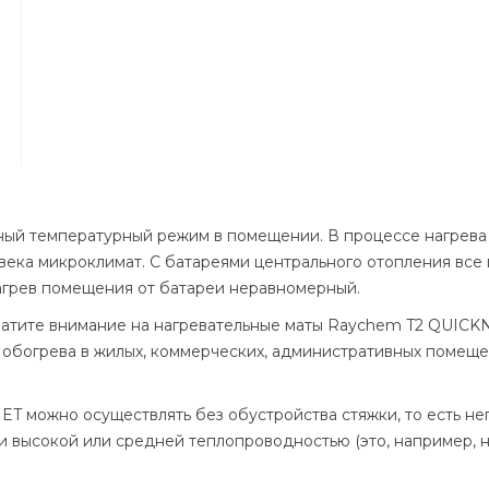
ый температурный режим в помещении. В процессе нагрева т
века микроклимат. С батареями центрального отопления все 
 нагрев помещения от батареи неравномерный.
ратите внимание на нагревательные маты Raychem T2 QUICKN
 обогрева в жилых, коммерческих, административных помеще
 можно осуществлять без обустройства стяжки, то есть неп
высокой или средней теплопроводностью (это, например, на