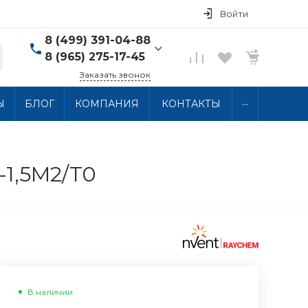
Войти
8 (499) 391-04-88
8 (965) 275-17-45
Заказать звонок
8 (499) 391-04-88
...
Ы
БЛОГ
КОМПАНИЯ
КОНТАКТЫ
г. Москва, ул.
Хлобыстова 15, 2 этаж
Пн-Пт: 10:00-18:00 Сб-
Вс: Выходной
info@thermocabel.ru
-1,5M2/T0
В наличии