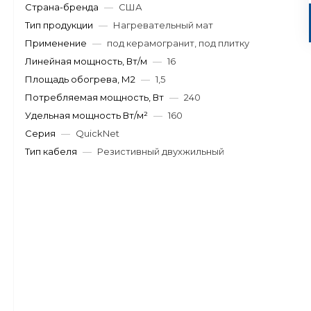
Страна-бренда
—
США
Тип продукции
—
Нагревательный мат
Применение
—
под керамогранит, под плитку
Линейная мощность, Вт/м
—
16
Площадь обогрева, М2
—
1,5
Потребляемая мощность, Вт
—
240
Удельная мощность Вт/м²
—
160
Серия
—
QuickNet
Тип кабеля
—
Резистивный двухжильный