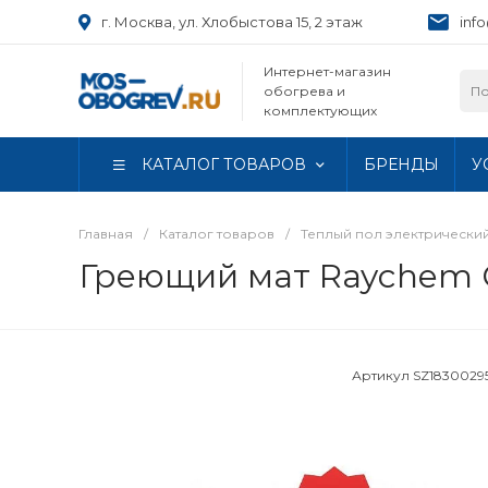
г. Москва, ул. Хлобыстова 15, 2 этаж
inf
Интернет-магазин
обогрева и
комплектующих
КАТАЛОГ ТОВАРОВ
БРЕНДЫ
У
Главная
/
Каталог товаров
/
Теплый пол электрически
Греющий мат Raychem Qu
Артикул
SZ1830029