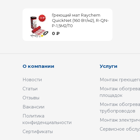
Греющий мат Raychem
QuickNet (160 Вт/м2), R-QN-
P-1,5M2/T0
0 ₽
О компании
Услуги
Новости
Монтаж греющего
Статьи
Монтаж обогрева
площадок
Отзывы
Монтаж обогрев
Вакансии
трубопроводов
Политика
Монтаж электрич
конфиденциальности
Сервисное обсл
Сертификаты