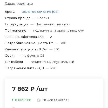
Характеристики
Бренд
—
Золотое сечение (GS)
Страна-бренда
—
Россия
Тип продукции
—
Нагревательный мат
Применение
—
под ламинат, паркет, линолеум
Площадь обогрева, М2
—
2
Потребляемая мощность, Вт
—
300
Удельная мощность Вт/м²
—
150
Серия
—
на фольге GS
Тип кабеля
—
Резистивный двухжильный
Напряжение питания, В
—
220
7 862 ₽
/
шт
В наличии
Нашли дешевле?