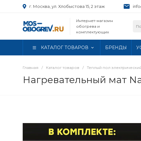
г. Москва, ул. Хлобыстова 15, 2 этаж
inf
Интернет-магазин
обогрева и
комплектующих
КАТАЛОГ ТОВАРОВ
БРЕНДЫ
У
Главная
/
Каталог товаров
/
Теплый пол электрически
Нагревательный мат Na