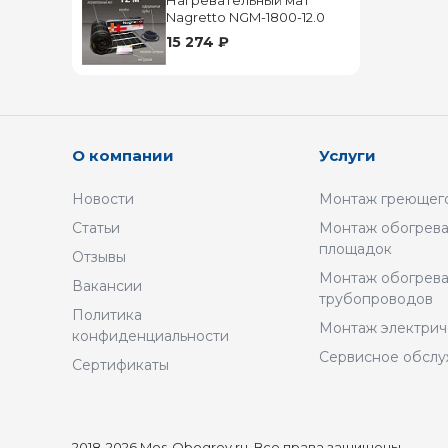
Нагревательный мат
Nagretto NGM-1800-12.0
15 274 ₽
О компании
Услуги
Новости
Монтаж греющего
Статьи
Монтаж обогрева
площадок
Отзывы
Монтаж обогрев
Вакансии
трубопроводов
Политика
Монтаж электрич
конфиденциальности
Сервисное обсл
Сертификаты
2018-2026 Mos-Obogrev.ru, Все права защищены