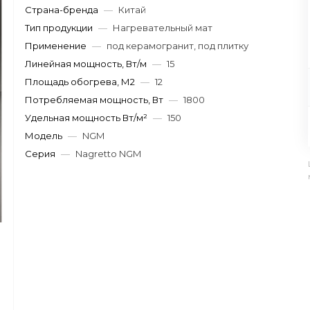
Страна-бренда
—
Китай
Тип продукции
—
Нагревательный мат
Применение
—
под керамогранит, под плитку
Линейная мощность, Вт/м
—
15
Площадь обогрева, М2
—
12
Потребляемая мощность, Вт
—
1800
Удельная мощность Вт/м²
—
150
Модель
—
NGM
Серия
—
Nagretto NGM