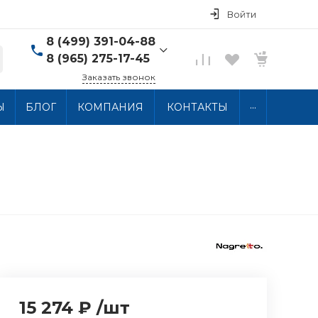
Войти
8 (499) 391-04-88
8 (965) 275-17-45
Заказать звонок
8 (499) 391-04-88
...
Ы
БЛОГ
КОМПАНИЯ
КОНТАКТЫ
г. Москва, ул.
Хлобыстова 15, 2 этаж
Пн-Пт: 10:00-18:00 Сб-
Вс: Выходной
info@thermocabel.ru
15 274 ₽
/
шт