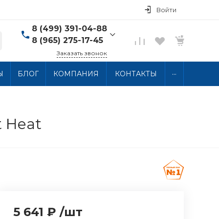
Войти
8 (499) 391-04-88
8 (965) 275-17-45
Заказать звонок
8 (499) 391-04-88
...
Ы
БЛОГ
КОМПАНИЯ
КОНТАКТЫ
г. Москва, ул.
Хлобыстова 15, 2 этаж
Пн-Пт: 10:00-18:00 Сб-
Вс: Выходной
info@thermocabel.ru
 Heat
5 641 ₽
/
шт