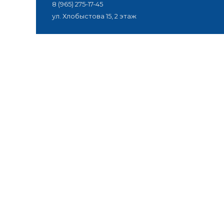
8 (965) 275-17-45
ул. Хлобыстова 15, 2 этаж