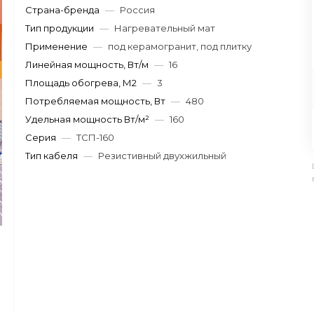
Страна-бренда
—
Россия
Тип продукции
—
Нагревательный мат
Применение
—
под керамогранит, под плитку
Линейная мощность, Вт/м
—
16
Площадь обогрева, М2
—
3
Потребляемая мощность, Вт
—
480
Удельная мощность Вт/м²
—
160
Серия
—
ТСП-160
Тип кабеля
—
Резистивный двухжильный