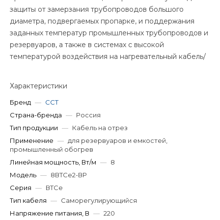
защиты от замерзания трубопроводов большого
диаметра, подвергаемых пропарке, и поддержания
заданных температур промышленных трубопроводов и
резервуаров, а также в системах с высокой
температурой воздействия на нагревательный кабель/
Характеристики
Бренд
—
ССТ
Страна-бренда
—
Россия
Тип продукции
—
Кабель на отрез
Применение
—
для резервуаров и емкостей,
промышленный обогрев
Линейная мощность, Вт/м
—
8
Модель
—
8ВТСе2-ВР
Серия
—
ВТСе
Тип кабеля
—
Саморегулирующийся
Напряжение питания, В
—
220