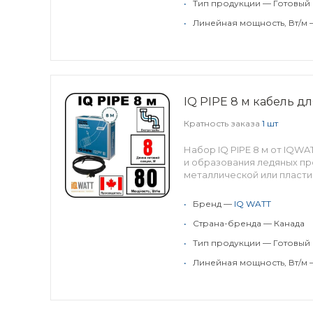
•
Тип продукции — Готовый
•
Линейная мощность, Вт/м 
IQ PIPE 8 м кабель д
Кратность заказа
1 шт
Набор IQ PIPE 8 м от IQW
и образования ледяных пр
металлической или пласти
•
Бренд —
IQ WATT
•
Страна-бренда — Канада
•
Тип продукции — Готовый
•
Линейная мощность, Вт/м 