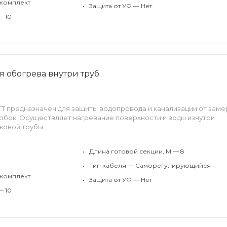
 комплект
•
Защита от УФ — Нет
— 10
ля обогрева внутри труб
ATT предназначен для защиты водопровода и канализации от зам
обок. Осуществляет нагревание поверхности и воды изнутри
ковой трубы.
•
Длина готовой секции, М — 8
•
Тип кабеля — Саморегулирующийся
 комплект
•
Защита от УФ — Нет
— 10