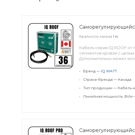
Саморегулирующийся
Кратность заказа
1 м
Кабель серии IQ ROOF от 
сегментов кровли с целью 
Дополнительно может испо
•
Бренд —
IQ WATT
•
Страна-бренда — Канада
•
Тип продукции — Кабель н
•
Линейная мощность, Вт/м 
Саморегулирующийс