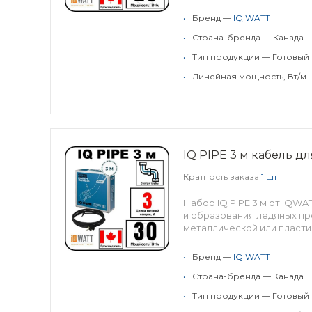
•
Бренд —
IQ WATT
•
Страна-бренда — Канада
•
Тип продукции — Готовый
•
Линейная мощность, Вт/м 
IQ PIPE 3 м кабель д
Кратность заказа
1 шт
Набор IQ PIPE 3 м от IQW
и образования ледяных пр
металлической или пласти
•
Бренд —
IQ WATT
•
Страна-бренда — Канада
•
Тип продукции — Готовый