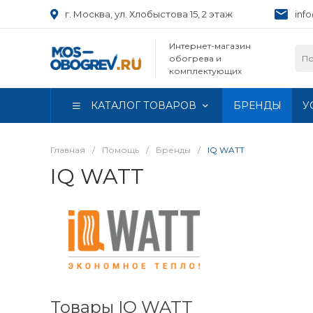
г. Москва, ул. Хлобыстова 15, 2 этаж
inf
Интернет-магазин
обогрева и
комплектующих
КАТАЛОГ ТОВАРОВ
БРЕНДЫ
У
Главная
/
Помощь
/
Бренды
/
IQ WATT
IQ WATT
Товары IQ WATT