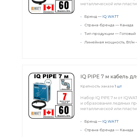
металлической или пласти
•
Бренд —
IQ WATT
•
Страна-бренда — Канада
•
Тип продукции — Готовый
•
Линейная мощность, Вт/м 
IQ PIPE 7 м кабель д
Кратность заказа
1 шт
Набор IQ PIPE 7 м от IQW
и образования ледяных пр
металлической или пласти
•
Бренд —
IQ WATT
•
Страна-бренда — Канада