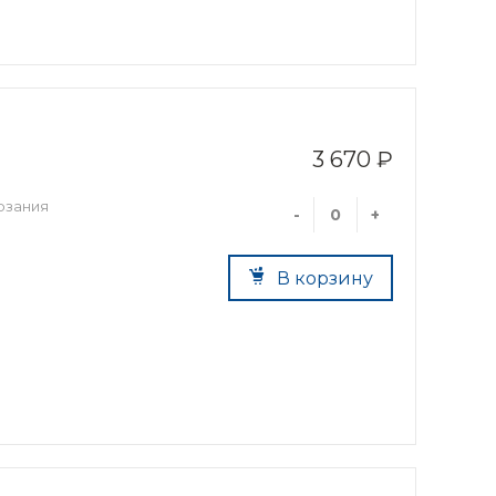
3 670 ₽
рзания
-
+
В корзину