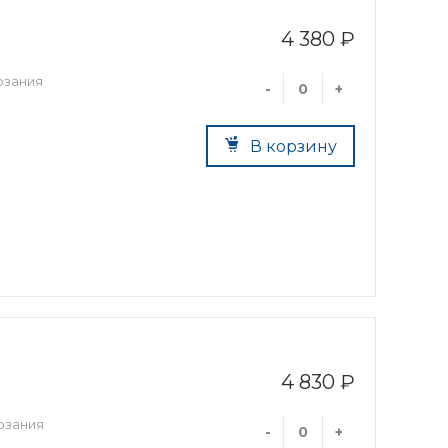
4 380 ₽
рзания
-
+
В корзину
4 830 ₽
рзания
-
+