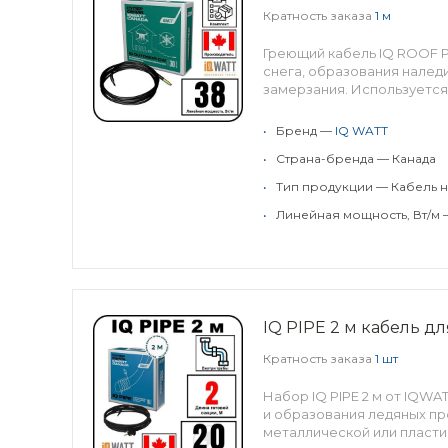
Кратность заказа
1 м
Греющий кабель IQ ROOF P
снега, образования наледи
замерзания. Используется 
•
Бренд —
IQ WATT
•
Страна-бренда — Канада
•
Тип продукции — Кабель н
•
Линейная мощность, Вт/м 
IQ PIPE 2 м кабель д
Кратность заказа
1 шт
Набор IQ PIPE 2 м от IQW
и образования ледяных пр
металлической или пласти