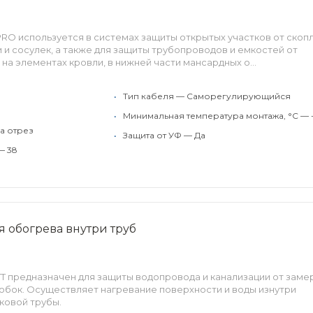
RO используется в системах защиты открытых участков от скоп
 и сосулек, а также для защиты трубопроводов и емкостей от
на элементах кровли, в нижней части мансардных о...
•
Тип кабеля — Саморегулирующийся
•
Минимальная температура монтажа, °C — 
а отрез
•
Защита от УФ — Да
— 38
ля обогрева внутри труб
ATT предназначен для защиты водопровода и канализации от заме
обок. Осуществляет нагревание поверхности и воды изнутри
ковой трубы.