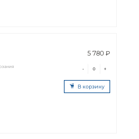
5 780 ₽
ерзания
-
+
В корзину