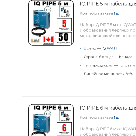
IQ PIPE 5 м кабель д
Кратность заказа
1 шт
Набор IQ PIPE 5 м от IQW
и образования ледяных пр
металлической или пласти
•
Бренд —
IQ WATT
•
Страна-бренда — Канада
•
Тип продукции — Готовый
•
Линейная мощность, Вт/м 
IQ PIPE 6 м кабель д
Кратность заказа
1 шт
Набор IQ PIPE 6 м от IQW
и образования ледяных пр