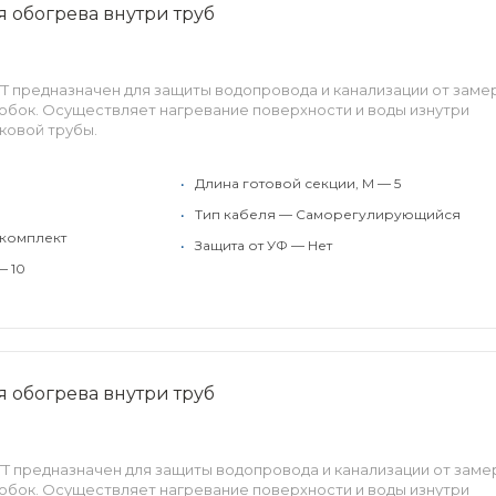
ля обогрева внутри труб
ATT предназначен для защиты водопровода и канализации от заме
обок. Осуществляет нагревание поверхности и воды изнутри
ковой трубы.
•
Длина готовой секции, М — 5
•
Тип кабеля — Саморегулирующийся
 комплект
•
Защита от УФ — Нет
— 10
ля обогрева внутри труб
ATT предназначен для защиты водопровода и канализации от заме
обок. Осуществляет нагревание поверхности и воды изнутри