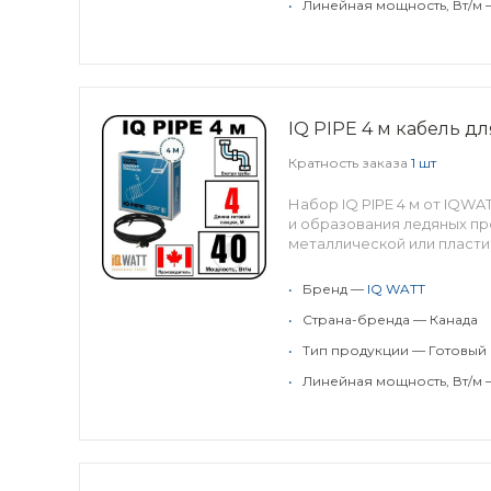
•
Линейная мощность, Вт/м 
IQ PIPE 4 м кабель д
Кратность заказа
1 шт
Набор IQ PIPE 4 м от IQW
и образования ледяных пр
металлической или пласти
•
Бренд —
IQ WATT
•
Страна-бренда — Канада
•
Тип продукции — Готовый
•
Линейная мощность, Вт/м 