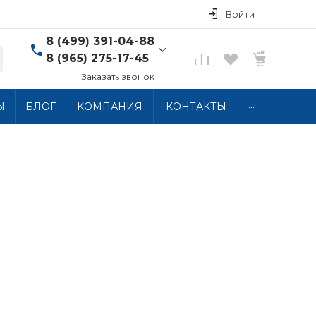
Войти
8 (499) 391-04-88
8 (965) 275-17-45
Заказать звонок
8 (499) 391-04-88
...
Ы
БЛОГ
КОМПАНИЯ
КОНТАКТЫ
г. Москва, ул.
Хлобыстова 15, 2 этаж
Пн-Пт: 10:00-18:00 Сб-
Вс: Выходной
info@thermocabel.ru