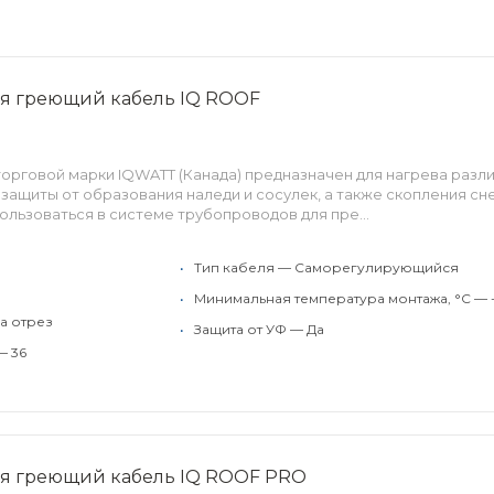
 греющий кабель IQ ROOF
торговой марки IQWATT (Канада) предназначен для нагрева разл
защиты от образования наледи и сосулек, а также скопления сне
льзоваться в системе трубопроводов для пре...
•
Тип кабеля — Саморегулирующийся
•
Минимальная температура монтажа, °C — 
а отрез
•
Защита от УФ — Да
— 36
я греющий кабель IQ ROOF PRO