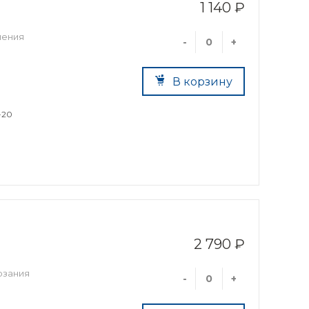
1 140 ₽
ления
-
+
В корзину
-20
2 790 ₽
рзания
-
+