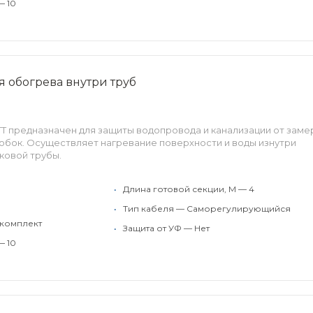
— 10
ля обогрева внутри труб
ATT предназначен для защиты водопровода и канализации от заме
обок. Осуществляет нагревание поверхности и воды изнутри
ковой трубы.
•
Длина готовой секции, М — 4
•
Тип кабеля — Саморегулирующийся
 комплект
•
Защита от УФ — Нет
— 10