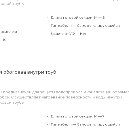
ковой трубы.
•
Длина готовой секции, М — 6
•
Тип кабеля — Саморегулирующийся
 комплект
•
Защита от УФ — Нет
— 10
ля обогрева внутри труб
ATT предназначен для защиты водопровода и канализации от заме
обок. Осуществляет нагревание поверхности и воды изнутри
ковой трубы.
•
Длина готовой секции, М — 7
•
Тип кабеля — Саморегулирующийся