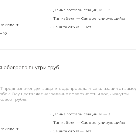
•
Длина готовой секции, М — 2
•
Тип кабеля — Саморегулирующийся
 комплект
•
Защита от УФ — Нет
— 10
ля обогрева внутри труб
ATT предназначен для защиты водопровода и канализации от заме
обок. Осуществляет нагревание поверхности и воды изнутри
ковой трубы.
•
Длина готовой секции, М — 3
•
Тип кабеля — Саморегулирующийся
 комплект
•
Защита от УФ — Нет