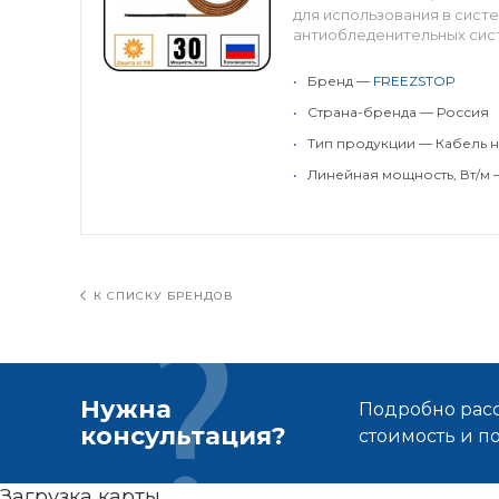
для использования в сист
антиобледенительных сист
•
Бренд —
FREEZSTOP
•
Страна-бренда — Россия
•
Тип продукции — Кабель н
•
Линейная мощность, Вт/м 
К СПИСКУ БРЕНДОВ
Нужна
Подробно расс
консультация?
стоимость и 
Загрузка карты ...