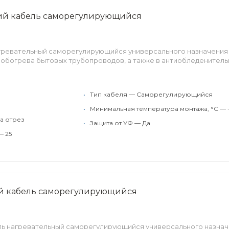
щий кабель саморегулирующийся
агревательный саморегулирующийся универсального назначения
 обогрева бытовых трубопроводов, а также в антиобледенител
•
Тип кабеля — Саморегулирующийся
•
Минимальная температура монтажа, °C — 
а отрез
•
Защита от УФ — Да
— 25
ий кабель саморегулирующийся
ель нагревательный саморегулирующийся универсального назна