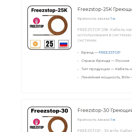
Freezstop-25K Грею
Кратность заказа
1 м
FREEZSTOP 25K. Кабель н
использования в системах
системах
•
Бренд —
FREEZSTOP
•
Страна-бренда — Россия
•
Тип продукции — Кабель н
•
Линейная мощность, Вт/м 
Freezstop-30 Греющ
Кратность заказа
1 м
FREEZSTOP - 30 вт/м. Каб