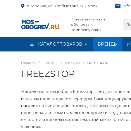
г. Москва, ул. Хлобыстова 15, 2 этаж
inf
Интернет-магазин
обогрева и
комплектующих
КАТАЛОГ ТОВАРОВ
БРЕНДЫ
У
Главная
/
Помощь
/
Бренды
/
FREEZSTOP
FREEZSTOP
Нагревательный кабель Freezstop предназначен д
и частых перепадах температуры. Саморегулирующ
нагрева по всей длине: в холодных зонах выделяет
перегрева, экономить электроэнергию и поддержи
ёмкостей и кровельных систем, отличается стойко
условиях.