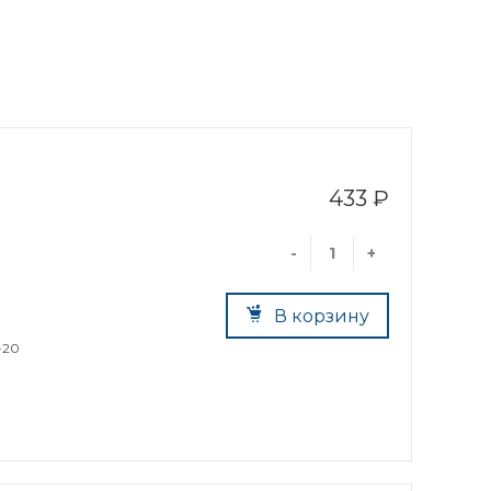
433 ₽
-
+
В корзину
-20