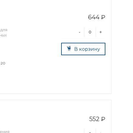
644 ₽
 для
-
+
ьных
В корзину
-20
552 ₽
чения