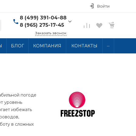
Войти
8 (499) 391-04-88
8 (965) 275-17-45
Заказать звонок
8 (499) 391-04-88
...
Ы
БЛОГ
КОМПАНИЯ
КОНТАКТЫ
г. Москва, ул.
Хлобыстова 15, 2 этаж
Пн-Пт: 10:00-18:00 Сб-
Вс: Выходной
info@thermocabel.ru
абильной погоде
ет уровень
огает избежать
роводов,
аботу в сложных