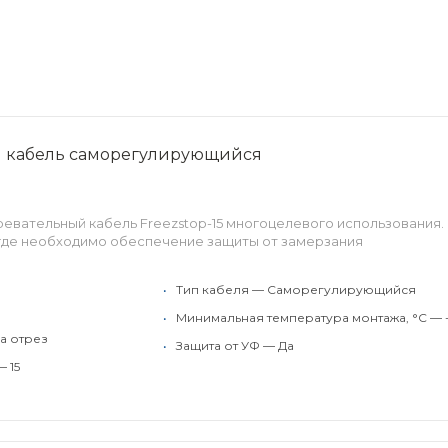
й кабель саморегулирующийся
вательный кабель Freezstop-15 многоцелевого использования.
 где необходимо обеспечение защиты от замерзания
•
Тип кабеля — Саморегулирующийся
•
Минимальная температура монтажа, °C — 
а отрез
•
Защита от УФ — Да
 15