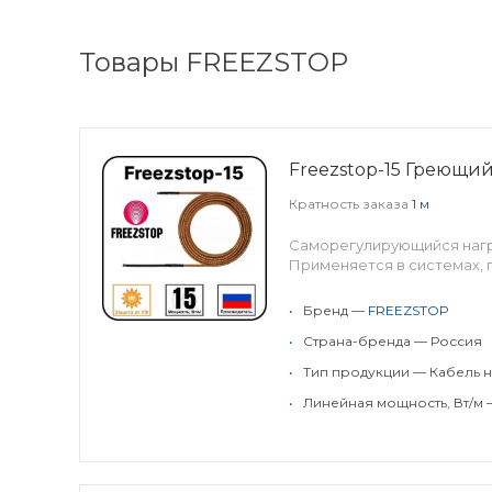
Товары FREEZSTOP
Freezstop-15 Греющи
Кратность заказа
1 м
Cаморегулирующийся нагре
Применяется в системах,
•
Бренд —
FREEZSTOP
•
Страна-бренда — Россия
•
Тип продукции — Кабель н
•
Линейная мощность, Вт/м —