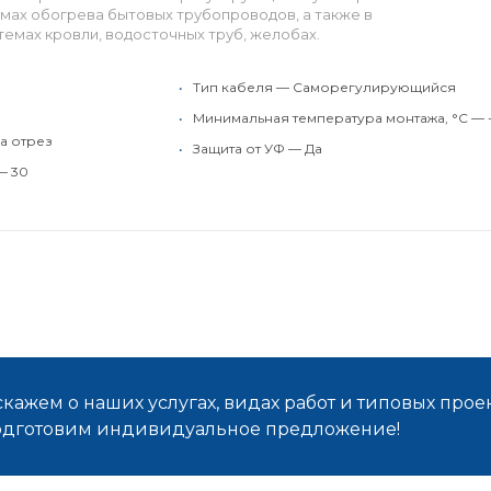
емах обогрева бытовых трубопроводов, а также в
емах кровли, водосточных труб, желобах.
•
Тип кабеля — Саморегулирующийся
•
Минимальная температура монтажа, °C — 
а отрез
•
Защита от УФ — Да
— 30
кажем о наших услугах, видах работ и типовых проек
подготовим индивидуальное предложение!