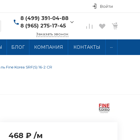
Войти
8 (499) 391-04-88
8 (965) 275-17-45
Заказать звонок
8 (499) 391-04-88
...
Ы
БЛОГ
КОМПАНИЯ
КОНТАКТЫ
г. Москва, ул.
Хлобыстова 15, 2 этаж
Пн-Пт: 10:00-18:00 Сб-
Вс: Выходной
 Fine Korea SRF(S) 16-2 CR
info@thermocabel.ru
468 ₽
/
м