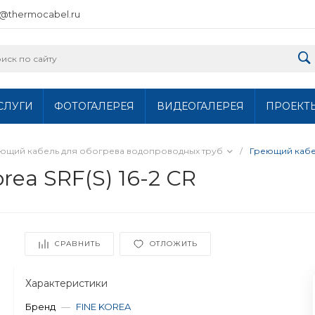
o@thermocabel.ru
СЛУГИ
ФОТОГАЛЕРЕЯ
ВИДЕОГАЛЕРЕЯ
ПРОЕКТ
ющий кабель для обогрева водопроводных труб
/
Греющий кабель
rea SRF(S) 16-2 CR
СРАВНИТЬ
ОТЛОЖИТЬ
Характеристики
Бренд
—
FINE KOREA