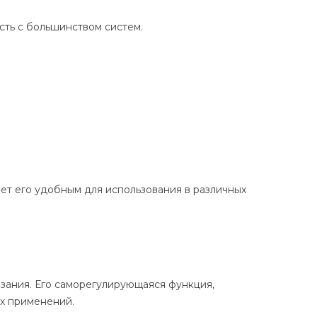
сть с большинством систем.
лает его удобным для использования в различных
рзания. Его саморегулирующаяся функция,
ых применений.