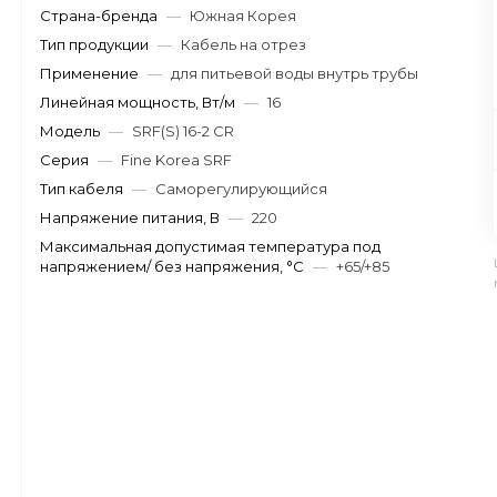
Страна-бренда
—
Южная Корея
Тип продукции
—
Кабель на отрез
Применение
—
для питьевой воды внутрь трубы
Линейная мощность, Вт/м
—
16
Модель
—
SRF(S) 16-2 CR
Серия
—
Fine Korea SRF
Тип кабеля
—
Саморегулирующийся
Напряжение питания, В
—
220
Максимальная допустимая температура под
напряжением/ без напряжения, °C
—
+65/+85