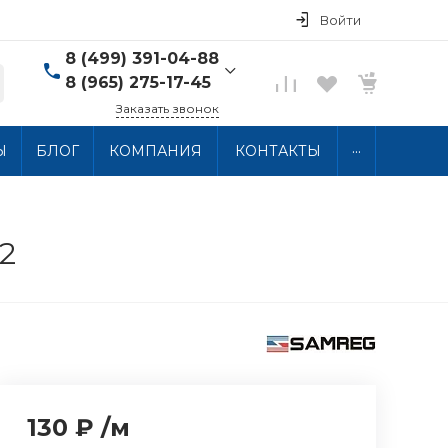
Войти
8 (499) 391-04-88
8 (965) 275-17-45
Заказать звонок
8 (499) 391-04-88
...
Ы
БЛОГ
КОМПАНИЯ
КОНТАКТЫ
г. Москва, ул.
Хлобыстова 15, 2 этаж
Пн-Пт: 10:00-18:00 Сб-
Вс: Выходной
info@thermocabel.ru
2
130 ₽
/
м