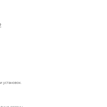
2
и установок.
одные сезоны.