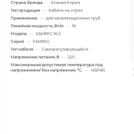
Страна-бренда
—
Южная Корея
Тип продукции
—
Кабель на отрез
Применение
—
для канализационных труб
Линейная мощность, Вт/м
—
16
Модель
—
SAMREG 16-2
Серия
—
SAMREG
Тип кабеля
—
Саморегулирующийся
Напряжение питания, В
—
220
Максимальная допустимая температура под
напряжением/ без напряжения, °C
—
+65/+85