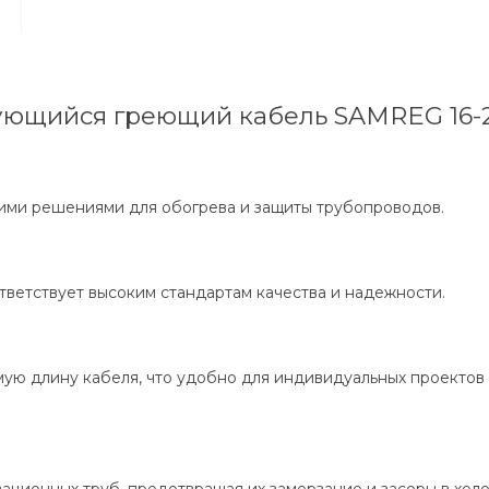
ующийся греющий кабель SAMREG 16-
ими решениями для обогрева и защиты трубопроводов.
ветствует высоким стандартам качества и надежности.
ю длину кабеля, что удобно для индивидуальных проектов 
зационных труб, предотвращая их замерзание и засоры в хол