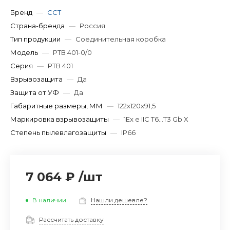
Бренд
—
ССТ
Страна-бренда
—
Россия
Тип продукции
—
Соединительная коробка
Модель
—
РТВ 401-0/0
Серия
—
РТВ 401
Взрывозащита
—
Да
Защита от УФ
—
Да
Габаритные размеры, ММ
—
122x120x91,5
Маркировка взрывозащиты
—
1Ex e IIC T6...T3 Gb X
Степень пылевлагозащиты
—
IP66
7 064 ₽
/
шт
В наличии
Нашли дешевле?
Рассчитать доставку