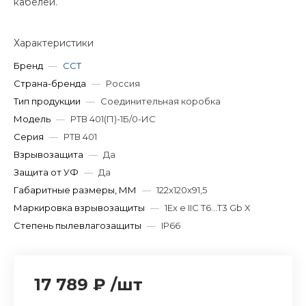
кабелей.
Характеристики
Бренд
—
ССТ
Страна-бренда
—
Россия
Тип продукции
—
Соединительная коробка
Модель
—
РТВ 401(П)-1Б/0-ИС
Серия
—
РТВ 401
Взрывозащита
—
Да
Защита от УФ
—
Да
Габаритные размеры, ММ
—
122x120x91,5
Маркировка взрывозащиты
—
1Ex e IIC T6...T3 Gb X
Степень пылевлагозащиты
—
IP66
17 789 ₽
/
шт