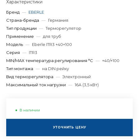
Характеристики
Бренд
—
EBERLE
Страна-бренда
—
Германия
Тип продукции
—
Терморегулятор
Применение
—
для труб
Модель
—
Eberle ITR3 +40+100
Серия
—
ITR3
MIN/MAX температура регулирования °С
—
+40/+100
Тип монтажа
—
на DIN рейку
Вид терморегулятора
—
Электронный
Максимальный ток нагрузки
—
16А (3,5 кВт)
В наличии
УТОЧНИТЬ ЦЕНУ