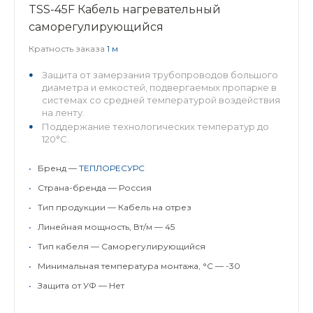
TSS-45F Кабель нагревательный
саморегулирующийся
Кратность заказа
1 м
Защита от замерзания трубопроводов большого
диаметра и емкостей, подвергаемых пропарке в
системах со средней температурой воздействия
на ленту.
Поддержание технологических температур до
120°С.
Возможность применения н...
•
Бренд —
ТЕПЛОРЕСУРС
•
Страна-бренда — Россия
•
Тип продукции — Кабель на отрез
•
Линейная мощность, Вт/м — 45
•
Тип кабеля — Саморегулирующийся
•
Минимальная температура монтажа, °C — -30
•
Защита от УФ — Нет