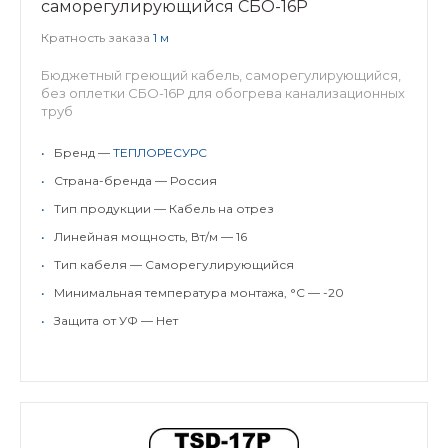
саморегулирующийся СБО-16P
Кратность заказа
1 м
Бюджетный греющий кабель, саморегулирующийся,
без оплетки СБО-16Р для обогрева канализационных
труб
•
Бренд —
ТЕПЛОРЕСУРС
•
Страна-бренда — Россия
•
Тип продукции — Кабель на отрез
•
Линейная мощность, Вт/м — 16
•
Тип кабеля — Саморегулирующийся
•
Минимальная температура монтажа, °C — -20
•
Защита от УФ — Нет