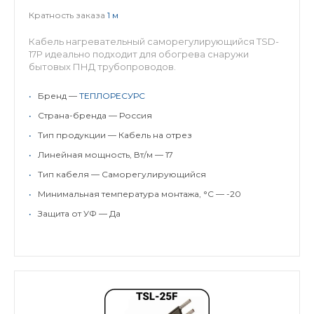
Кратность заказа
1 м
Кабель нагревательный саморегулирующийся TSD-
17P идеально подходит для обогрева снаружи
бытовых ПНД трубопроводов.
•
Бренд —
ТЕПЛОРЕСУРС
•
Страна-бренда — Россия
•
Тип продукции — Кабель на отрез
•
Линейная мощность, Вт/м — 17
•
Тип кабеля — Саморегулирующийся
•
Минимальная температура монтажа, °C — -20
•
Защита от УФ — Да