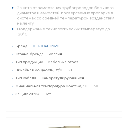
Защита от замерзания трубопроводов большого
диаметра и емкостей, подвергаемых пропарке в
системах со средней температурой воздействия
на ленту.
Поддержание технологических температур до
120°С.
Возможность применения н...
•
Бренд —
ТЕПЛОРЕСУРС
•
Страна-бренда — Россия
•
Тип продукции — Кабель на отрез
•
Линейная мощность, Вт/м — 60
•
Тип кабеля — Саморегулирующийся
•
Минимальная температура монтажа, °C — -30
•
Защита от УФ — Нет