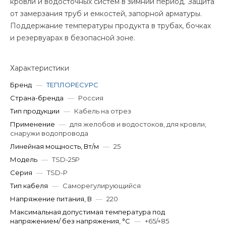
кровли и водосточных систем в зимний период. Защита
от замерзания труб и емкостей, запорной арматуры.
Поддержание температуры продукта в трубах, бочках
и резервуарах в безопасной зоне.
Характеристики
Бренд
—
ТЕПЛОРЕСУРС
Страна-бренда
—
Россия
Тип продукции
—
Кабель на отрез
Применение
—
для желобов и водостоков, для кровли,
снаружи водопровода
Линейная мощность, Вт/м
—
25
Модель
—
TSD-25P
Серия
—
TSD-P
Тип кабеля
—
Саморегулирующийся
Напряжение питания, В
—
220
Максимальная допустимая температура под
напряжением/ без напряжения, °C
—
+65/+85