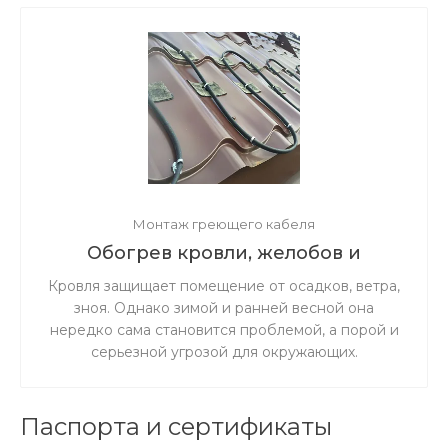
Монтаж греющего кабеля
Обогрев кровли, желобов и
водостоков
Кровля защищает помещение от осадков, ветра,
зноя. Однако зимой и ранней весной она
нередко сама становится проблемой, а порой и
серьезной угрозой для окружающих.
Сорвавшиеся с крыши снег, лёд и сосульки
могут нанести травмы прохожим или повредить
припаркованные внизу машины. Они же
Паспорта и сертификаты
являются главной причиной деформации и