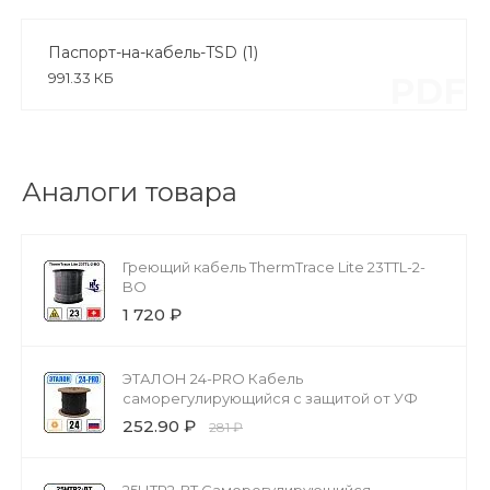
разрушения кровли здания. Весной наледь на
крыше и лёд в водостоках мешают отхождению
Паспорт-на-кабель-TSD (1)
талой воды, в результате кровля может начать
991.33 КБ
PDF
протекать.
Аналоги товара
Греющий кабель ThermTrace Lite 23TTL-2-
BO
1 720 ₽
ЭТАЛОН 24-PRO Кабель
саморегулирующийся с защитой от УФ
252.90 ₽
281 ₽