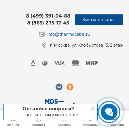
8 (499) 391-04-88
Заказать звонок
8 (965) 275-17-45
info@thermocabel.ru
г. Москва, ул. Хлобыстова 15, 2 этаж
Остались вопросы?
Напишите нам и мы ответим!
2018-2026 Mos-Obogrev.ru, Все права защищены
Главная
Главная
Кабинет
Кабинет
Корзина
Корзина
Избранные
Избранные
Сравнение
Сравнение